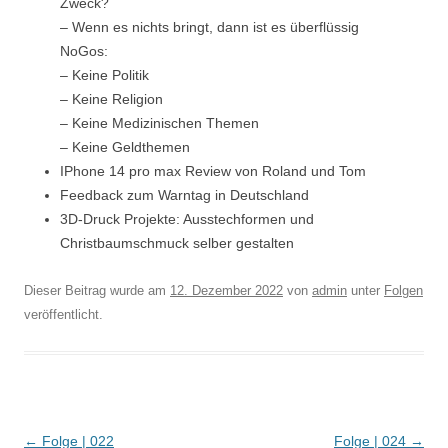
Zweck?
– Wenn es nichts bringt, dann ist es überflüssig
NoGos:
– Keine Politik
– Keine Religion
– Keine Medizinischen Themen
– Keine Geldthemen
IPhone 14 pro max Review von Roland und Tom
Feedback zum Warntag in Deutschland
3D-Druck Projekte: Ausstechformen und
Christbaumschmuck selber gestalten
Dieser Beitrag wurde am
12. Dezember 2022
von
admin
unter
Folgen
veröffentlicht.
Beitrags-
←
Folge | 022
Folge | 024
→