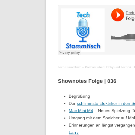
Tech-Stammtisch – Podcast über Hobby und Technik
·
Shownotes Folge | 03
6
Begrüßung
Der
schlimmste Elektriker in den 
Mac Mini M4
– Neues Spielzeug f
Umgang mit dem Speicher auf Mob
Erinnerungen an längst vergangen
Larry