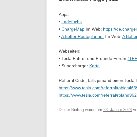
Apps:
•
Ladefuchs
•
ChargeMap
Im Web:
https://de.char
•
A Better Routeplanner
Im Web:
A Bette
Webseiten:
• Tesla Fahrer und Freunde Forum
(TFF
• Supercharger
Karte
Refferal Code, falls jemand einen Tesla
https://www.tesla.com/referral/tobias46
https://www.tesla.com/referral/roland96
Dieser Beitrag wurde am
23. Januar 2024
v