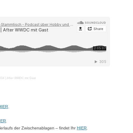
034 | After WWDC mit Gast
HIER
.
IER
.
erlaufs der Zwischenablagen – findet Ihr
HIER
.