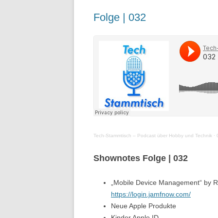
Folge | 032
Tech-Stammtisch – Podcast über Hobby und Technik
·
Shownotes Folge | 032
„Mobile Device Management“ by R
https://login.jamfnow.com/
Neue Apple Produkte
Kinder Apple ID