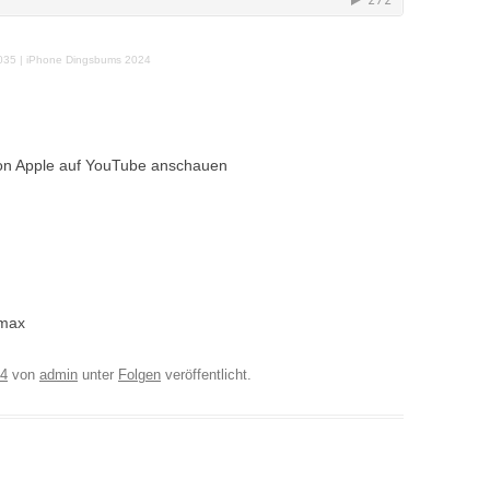
035 | iPhone Dingsbums 2024
von Apple auf YouTube anschauen
 max
24
von
admin
unter
Folgen
veröffentlicht.