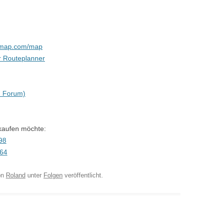
gemap.com/map
r Routeplanner
 Forum)
 kaufen möchte:
398
264
on
Roland
unter
Folgen
veröffentlicht.