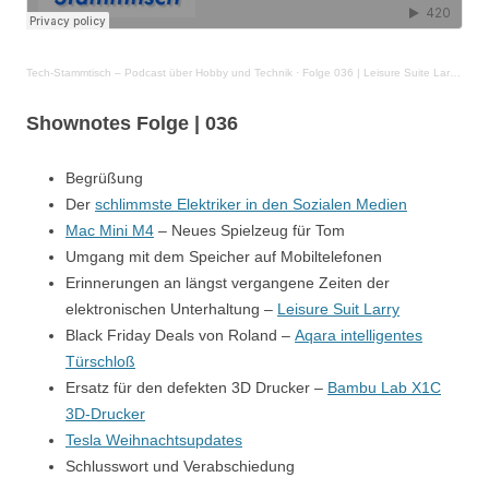
Tech-Stammtisch – Podcast über Hobby und Technik
·
Folge 036 | Leisure Suite Larry mit der Kartoffelkanone
Shownotes Folge | 03
6
Begrüßung
Der
schlimmste Elektriker in den Sozialen Medien
Mac Mini M4
– Neues Spielzeug für Tom
Umgang mit dem Speicher auf Mobiltelefonen
Erinnerungen an längst vergangene Zeiten der
elektronischen Unterhaltung –
Leisure Suit Larry
Black Friday Deals von Roland –
Aqara intelligentes
Türschloß
Ersatz für den defekten 3D Drucker –
Bambu Lab X1C
3D-Drucker
Tesla Weihnachtsupdates
Schlusswort und Verabschiedung