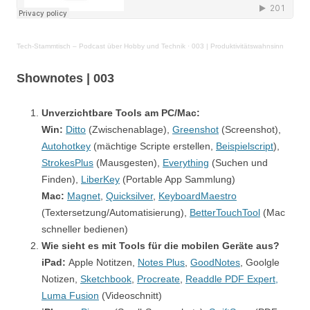
Tech-Stammtisch – Podcast über Hobby und Technik
·
003 | Produktivitätswahnsinn
Shownotes | 003
Unverzichtbare Tools am PC/Mac:
Win:
Ditto
(Zwischenablage),
Greenshot
(Screenshot),
Autohotkey
(mächtige Scripte erstellen,
Beispielscript
),
StrokesPlus
(Mausgesten),
Everything
(Suchen und
Finden),
LiberKey
(Portable App Sammlung)
Mac:
Magnet
,
Quicksilver
,
KeyboardMaestro
(Textersetzung/Automatisierung),
BetterTouchTool
(Mac
schneller bedienen)
Wie sieht es mit Tools für die mobilen Geräte aus?
iPad:
Apple Notitzen,
Notes Plus
,
GoodNotes
, Goolgle
Notizen,
Sketchbook
,
Procreate
,
Readdle PDF Expert,
Luma Fusion
(Videoschnitt)