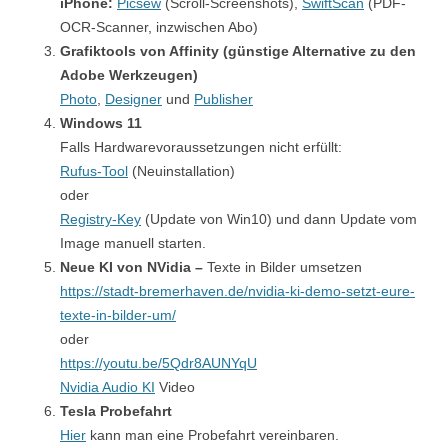
iPhone:
Picsew
(Scroll-Screenshots),
SwiftScan
(PDF-
OCR-Scanner, inzwischen Abo)
Grafiktools von Affinity (günstige Alternative zu den
Adobe Werkzeugen)
Photo
,
Designer
und
Publisher
Windows 11
Falls Hardwarevoraussetzungen nicht erfüllt:
Rufus-Tool
(Neuinstallation)
oder
Registry-Key
(Update von Win10) und dann Update vom
Image manuell starten.
Neue KI von NVidia –
Texte in Bilder umsetzen
https://stadt-bremerhaven.de/nvidia-ki-demo-setzt-eure-
texte-in-bilder-um/
oder
https://youtu.be/5Qdr8AUNYqU
Nvidia Audio KI
Video
Tesla Probefahrt
Hier
kann man eine Probefahrt vereinbaren.