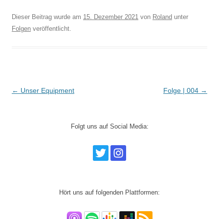
Dieser Beitrag wurde am
15. Dezember 2021
von
Roland
unter
Folgen
veröffentlicht.
Beitrags-
←
Unser Equipment
Folge | 004
→
Navigation
Folgt uns auf Social Media:
Hört uns auf folgenden Plattformen: